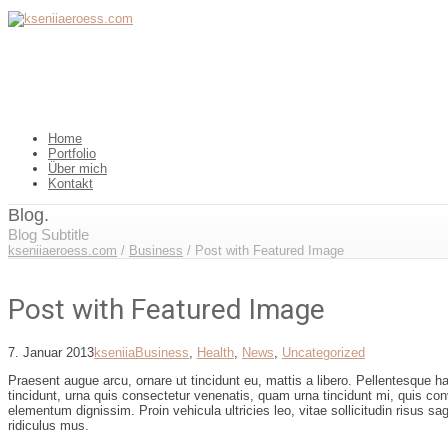
Home
Portfolio
Über mich
Kontakt
Blog.
Blog Subtitle
kseniiaeroess.com
/
Business
/
Post with Featured Image
Post with Featured Image
7. Januar 2013
kseniia
Business
,
Health
,
News
,
Uncategorized
Praesent augue arcu, ornare ut tincidunt eu, mattis a libero. Pellentesque h
tincidunt, urna quis consectetur venenatis, quam urna tincidunt mi, quis conv
elementum dignissim. Proin vehicula ultricies leo, vitae sollicitudin risus 
ridiculus mus.