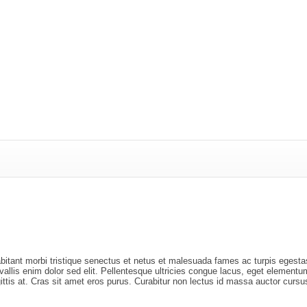
abitant morbi tristique senectus et netus et malesuada fames ac turpis egestas
allis enim dolor sed elit. Pellentesque ultricies congue lacus, eget elementum
sagittis at. Cras sit amet eros purus. Curabitur non lectus id massa auctor cu