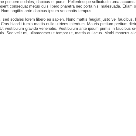
tae posuere sodales, dapibus et purus. Pellentesque sollicitudin urna accums
aesent consequat metus quis libero pharetra nec porta nisl malesuada. Etiam orn
. Nam sagittis ante dapibus ipsum venenatis tempus.
m, sed sodales lorem libero eu sapien. Nunc mattis feugiat justo vel faucibus. N
i. Cras blandit turpis mattis nulla ultrices interdum. Mauris pretium pretium d
 vestibulum gravida venenatis. Vestibulum ante ipsum primis in faucibus orci 
is. Sed velit mi, ullamcorper ut tempor ut, mattis eu lacus. Morbi rhoncus aliq