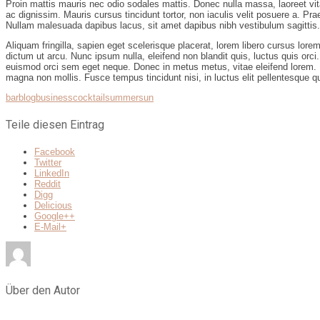
Proin mattis mauris nec odio sodales mattis. Donec nulla massa, laoreet vi
ac dignissim. Mauris cursus tincidunt tortor, non iaculis velit posuere a. Pr
Nullam malesuada dapibus lacus, sit amet dapibus nibh vestibulum sagittis
Aliquam fringilla, sapien eget scelerisque placerat, lorem libero cursus lore
dictum ut arcu. Nunc ipsum nulla, eleifend non blandit quis, luctus quis orc
euismod orci sem eget neque. Donec in metus metus, vitae eleifend lorem. Ut
magna non mollis. Fusce tempus tincidunt nisi, in luctus elit pellentesque qu
bar
blog
business
cocktail
summer
sun
Teile diesen Eintrag
Facebook
Twitter
LinkedIn
Reddit
Digg
Delicious
Google++
E-Mail+
Über den Autor
Verwandte Einträge