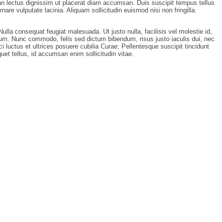
an lectus dignissim ut placerat diam accumsan. Duis suscipit tempus tellus
are vulputate lacinia. Aliquam sollicitudin euismod nisi non fringilla.
ulla consequat feugiat malesuada. Ut justo nulla, facilisis vel molestie id,
ictum. Nunc commodo, felis sed dictum bibendum, risus justo iaculis dui, nec
luctus et ultrices posuere cubilia Curae; Pellentesque suscipit tincidunt
uet tellus, id accumsan enim sollicitudin vitae.